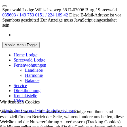
Spreewald Lodge Willischzaweg 38 D-03096 Burg / Spreewald
035603 / 149 753
0151 / 224 169 42
Diese E-Mail-Adresse ist vor
Spambots geschützt! Zur Anzeige muss JavaScript eingeschaltet
sein.
Mobile Menu Toggle
Home Lodge
Spreewald Lodge
Ferienwohnungen
Landliebe
Harmonie
Balance
Service
Direktbuchung
Kontaktstelle
Video
Wir benutzen Cookies
Direkt buchen und viele Vorteile sichern!
Wir nutzen Cookies auf unserer Website. Einige von ihnen sind
essenziell für den Betrieb der Seite, während andere uns helfen, diese
Website und die Nutzererfahrung zu verbessern (Tracking Cookies).
Sie können selbst entscheiden, ob Sie die Cookies zulassen möchten.